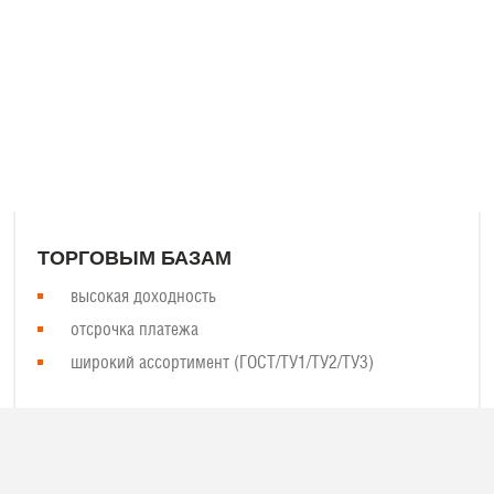
м сварной сетки Поволжья, Урала, Юга и Северо-Запада России. Б
– высокая скорость поставок! Вся сетка производится на нашем со
ТОРГОВЫМ БАЗАМ
высокая доходность
отсрочка платежа
широкий ассортимент (ГОСТ/ТУ1/ТУ2/ТУ3)