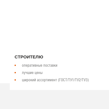
Компания “Базис-Металл” является крупнейшим производителе
продукцию для строительной отрасли. Наша сильная сторона 
соответствует общепринятым стандартам качества.
РАБОТАТЬ С НАМИ ВЫГОДНО
СТРОИТЕЛЮ
оперативные поставки
лучшие цены
широкий ассортимент (ГОСТ/ТУ1/ТУ2/ТУ3)